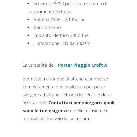
Schermo 45/50 pollici con sistema di
sollevamento elettrico
Batteria 230V – 2,1 Kw litio
Gancio Traino
Impianto Elettrico 230V 16A
Illuminazione LED da 3000°K
La versatilità del
Porter Piaggio Craft X
(si apre in una nuova sc
permette a chiunque di ottenere un mezzo
completamente personalizzato per poter
svolgere attività nel settore dei servizi e della
ristorazione.
Contattaci per spiegarci quali
sono le tue esigenze
e definire insieme i
requisiti del tuo veicolo su misura.