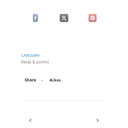
(si apre in una nuova scheda)
(si apre in una nuova scheda)
(si apre in una n
CATEGORY
Retail & promo
Share
4
Likes
Attiva comando