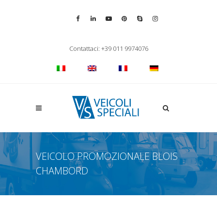
Vai alla pagina Facebook
Vai al profilo LinkedIn
Vai al canale YouTube
Vai al profilo Pinterest
Chiama su Skype
Vai al profilo Inst
Chiudi ricerca
Contattaci: +39 011 9974076
Apri la ricerca
VEICOLO PROMOZIONALE BLOIS
CHAMBORD