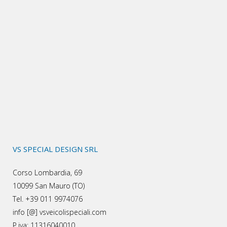
VS SPECIAL DESIGN SRL
Corso Lombardia, 69
10099 San Mauro (TO)
Tel. +39 011 9974076
info [@] vsveicolispeciali.com
P.iva: 11316040010