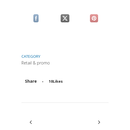
(si apre in una nuova scheda)
(si apre in una nuova scheda)
(si apre in una n
CATEGORY
Retail & promo
Share
10
Likes
Attiva comando