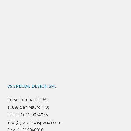
VS SPECIAL DESIGN SRL
Corso Lombardia, 69
10099 San Mauro (TO)
Tel. +39 011 9974076
info [@] vsveicolispeciali.com
P.iva: 11316040010