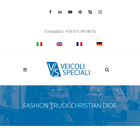
Vai alla pagina Facebook
Vai al profilo LinkedIn
Vai al canale YouTube
Vai al profilo Pinterest
Chiama su Skype
Vai al profilo Inst
Chiudi ricerca
Contattaci: +39 011 9974076
Apri la ricerca
FASHION TRUCK CHRISTIAN DIOR