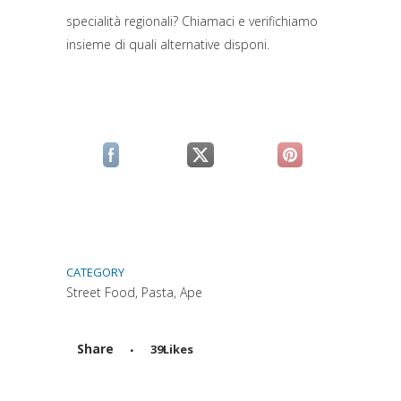
specialità regionali? Chiamaci e verifichiamo
insieme di quali alternative disponi.
(si apre in una nuova scheda)
(si apre in una nuova scheda)
(si apre in una n
CATEGORY
Street Food, Pasta, Ape
Share
39
Likes
Attiva comando