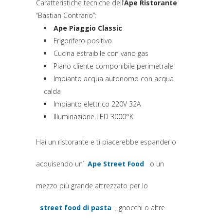
Caratteristiche tecniche dell’
Ape Ristorante
“Bastian Contrario”:
Ape Piaggio Classic
Frigorifero positivo
Cucina estraibile con vano gas
Piano cliente componibile perimetrale
Impianto acqua autonomo con acqua
calda
Impianto elettrico 220V 32A
Illuminazione LED 3000°K
Hai un ristorante e ti piacerebbe espanderlo
acquisendo un’
Ape Street Food
o un
(si apre in una nuova scheda
mezzo più grande attrezzato per lo
street food di pasta
, gnocchi o altre