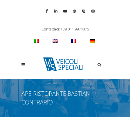
Vai alla pagina Facebook
Vai al profilo LinkedIn
Vai al canale YouTube
Vai al profilo Pinterest
Chiama su Skype
Vai al profilo Inst
Chiudi ricerca
Contattaci: +39 011 9974076
Apri la ricerca
APE RISTORANTE BASTIAN
CONTRARIO