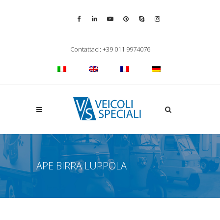
Vai alla pagina Facebook
Vai al profilo LinkedIn
Vai al canale YouTube
Vai al profilo Pinterest
Chiama su Skype
Vai al profilo Inst
Chiudi ricerca
Contattaci: +39 011 9974076
Apri la ricerca
APE BIRRA LUPPOLA