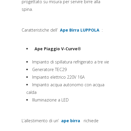
progettato su misura per servire birre alla
spina.
Caratteristiche dell’
Ape Birra LUPPOLA
:
(si apre in una nuova sc
Ape Piaggio V-Curve®
(si apre in una nuova scheda)
Impianto di spillatura refrigerato a tre vie
Generatore TEC29
Impianto elettrico 220V 16A
Impianto acqua autonomo con acqua
calda
Illuminazione a LED
L’allestimento di un’
ape birra
richiede
(si apre in una nuova scheda