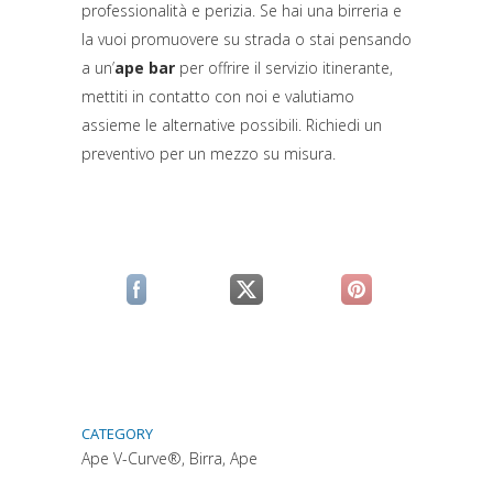
professionalità e perizia. Se hai una birreria e
la vuoi promuovere su strada o stai pensando
a un’
ape bar
per offrire il servizio itinerante,
mettiti in contatto con noi e valutiamo
assieme le alternative possibili. Richiedi un
preventivo per un mezzo su misura.
(si apre in una nuova scheda)
(si apre in una nuova scheda)
(si apre in una n
CATEGORY
Ape V-Curve®, Birra, Ape