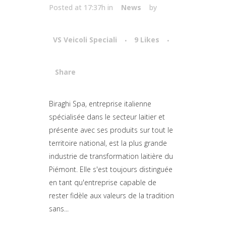
Posted at 17:37h
in
News
by
VS Veicoli Speciali
9
Likes
Share
Attiva comando
Biraghi Spa, entreprise italienne
spécialisée dans le secteur laitier et
présente avec ses produits sur tout le
territoire national, est la plus grande
industrie de transformation laitière du
Piémont. Elle s'est toujours distinguée
en tant qu'entreprise capable de
rester fidèle aux valeurs de la tradition
sans...