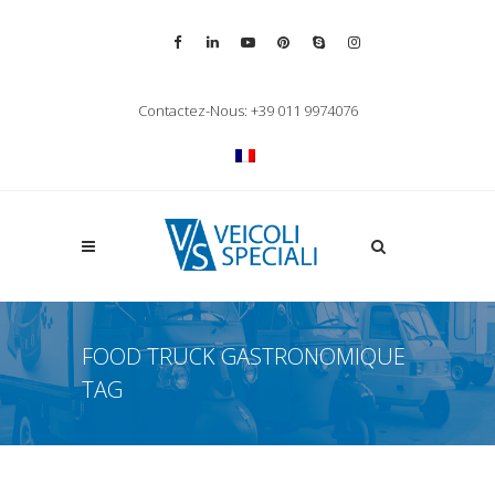
Vai alla pagina Facebook
Vai al profilo LinkedIn
Vai al canale YouTube
Vai al profilo Pinterest
Chiama su Skype
Vai al profilo Inst
Chiudi ricerca
Contactez-Nous: +39 011 9974076
Apri la ricerca
FOOD TRUCK GASTRONOMIQUE
TAG