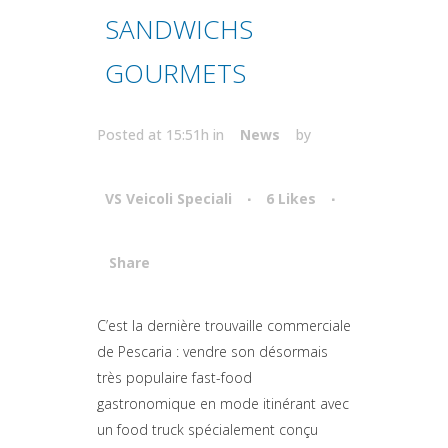
SANDWICHS
GOURMETS
Posted at 15:51h
in
News
by
VS Veicoli Speciali
6
Likes
Share
Attiva comando
C’est la dernière trouvaille commerciale
de Pescaria : vendre son désormais
très populaire fast-food
gastronomique en mode itinérant avec
un food truck spécialement conçu