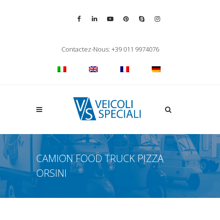
Vai alla pagina Facebook
Vai al profilo LinkedIn
Vai al canale YouTube
Vai al profilo Pinterest
Chiama su Skype
Vai al profilo Inst
Chiudi ricerca
Contactez-Nous: +39 011 9974076
Apri la ricerca
CAMION FOOD TRUCK PIZZA
ORSINI