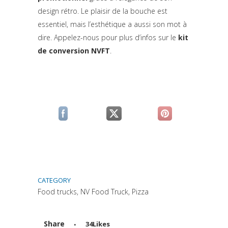
design rétro. Le plaisir de la bouche est
essentiel, mais l’esthétique a aussi son mot à
dire. Appelez-nous pour plus d’infos sur le
kit
de conversion NVFT
.
(si apre in una nuova scheda)
(si apre in una nuova scheda)
(si apre in una n
CATEGORY
Food trucks, NV Food Truck, Pizza
Share
34
Likes