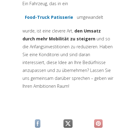
Ein Fahrzeug, das in ein
Food-Truck Patisserie
umgewandelt
(si apre in una nuova scheda)
wurde, ist eine clevere Art,
den Umsatz
durch mehr Mobilität zu steigern
und so
die Anfangsinvestitionen zu reduzieren. Haben
Sie eine Konditorei und sind daran
interessiert, diese Idee an Ihre Bedürfnisse
anzupassen und zu übernehmen? Lassen Sie
uns gemeinsam darüber sprechen – geben wir
Ihren Ambitionen Raum!
(si apre in una nuova scheda)
(si apre in una nuova scheda)
(si apre in una n