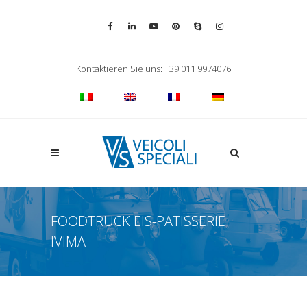
Vai alla pagina Facebook
Vai al profilo LinkedIn
Vai al canale YouTube
Vai al profilo Pinterest
Chiama su Skype
Vai al profilo Inst
Chiudi ricerca
Kontaktieren Sie uns: +39 011 9974076
Apri la ricerca
FOODTRUCK EIS-PATISSERIE
IVIMA