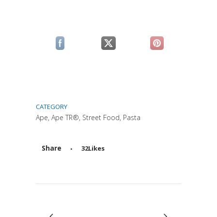
(si apre in una nuova scheda)
(si apre in una nuova scheda)
(si apre in una n
CATEGORY
Ape, Ape TR®, Street Food, Pasta
Share
32
Likes
Attiva comando