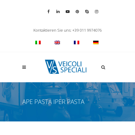
Vai alla pagina Facebook
Vai al profilo LinkedIn
Vai al canale YouTube
Vai al profilo Pinterest
Chiama su Skype
Vai al profilo Inst
Chiudi ricerca
Kontaktieren Sie uns: +39 011 9974076
Apri la ricerca
APE PASTA IPER PASTA