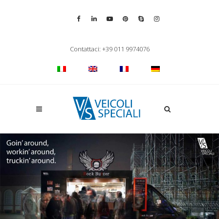
Vai alla pagina Facebook
Vai al profilo LinkedIn
Vai al canale YouTube
Vai al profilo Pinterest
Chiama su Skype
Vai al profilo Inst
Chiudi ricerca
Contattaci: +39 011 9974076
Apri la ricerca