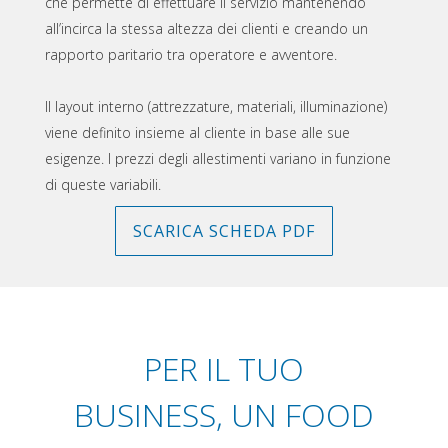
che permette di effettuare il servizio mantenendo
all’incirca la stessa altezza dei clienti e creando un
rapporto paritario tra operatore e avventore.
Il layout interno (attrezzature, materiali, illuminazione)
viene definito insieme al cliente in base alle sue
esigenze. I prezzi degli allestimenti variano in funzione
di queste variabili.
SCARICA SCHEDA PDF
(SI APRE IN UNA NUOVA S
PER IL TUO
BUSINESS, UN FOOD