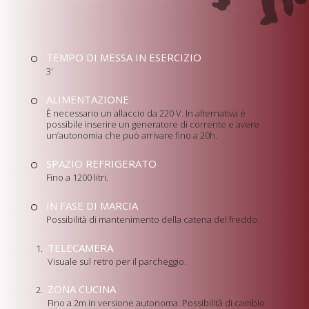
TEMPO DI MESSA IN ESERCIZIO
3′
ALIMENTAZIONE
È necessario un allaccio da 220 V. In alternativa è
possibile inserire un generatore di corrente e avere
un’autonomia che può arrivare fino a 20h.
SPAZIO REFRIGERATO
Fino a 1200 litri.
IN FASE DI MARCIA
Possibilità di mantenimento della catena del freddo.
TELECAMERA
Visuale sul retro per il parcheggio.
ZONA CUCINA
Fino a 2m in versione autonoma. Possibilità di cambio