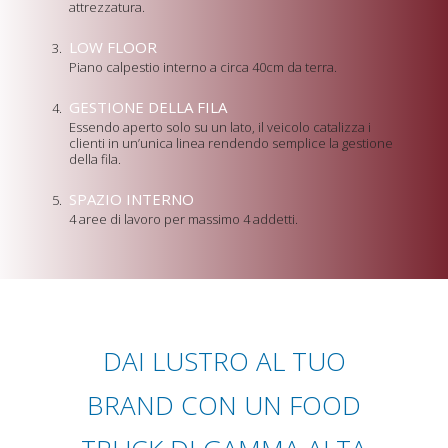
attrezzatura.
LOW FLOOR
Piano calpestio interno a circa 40cm da terra.
GESTIONE DELLA FILA
Essendo aperto solo su un lato, il veicolo catalizza i
clienti in un’unica linea rendendo semplice la gestione
della fila.
SPAZIO INTERNO
4 aree di lavoro per massimo 4 addetti.
DAI LUSTRO AL TUO
BRAND CON UN FOOD