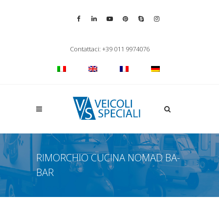
Vai alla pagina Facebook
Vai al profilo LinkedIn
Vai al canale YouTube
Vai al profilo Pinterest
Chiama su Skype
Vai al profilo Inst
Chiudi ricerca
Contattaci: +39 011 9974076
Apri la ricerca
RIMORCHIO CUCINA NOMAD BA-
BAR