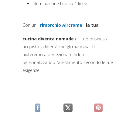
Illuminazione Led su 4 linee
Con un
rimorchio Aircrome
la tua
(si apre in una nuova scheda)
cucina diventa nomade
e il tuo business
acquista la libertà che gli mancava. Ti
aiuteremo a perfezionare l’idea
personalizzando l’allestimento secondo le tue
esigenze.
(si apre in una nuova scheda)
(si apre in una nuova scheda)
(si apre in una n