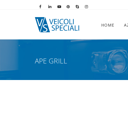
Vai alla pagina Facebook
Vai al profilo LinkedIn
Vai al canale YouTube
Vai al profilo Pinterest
Chiama su Skype
Vai al profilo Instag
HOME
A
APE GRILL