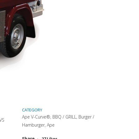
CATEGORY
Ape V-Curve®, BBQ / GRILL, Burger /
VS
Hamburger, Ape
Attiva comando
Share
27
Likes