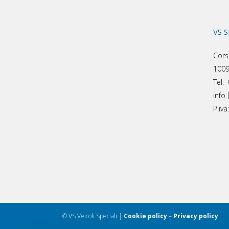
VS 
Cors
1009
Tel.
info 
P.iv
© VS Veicoli Speciali |
Cookie policy
–
Privacy policy