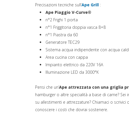
(si apre in un
Precisazioni tecniche sull’
Ape Grill
:
Ape Piaggio V-Curve®
n°2 Frighi 1 porta
n°1 Friggitoria doppia vasca 8+8
n°1 Piastra da 60
Generatore TEC29
Sistema acqua indipendente con acqua cald
Area cucina con cappa
Impianto elettrico da 220V 16A
Illuminazione LED da 3000°K
Pensi che un’
Ape attrezzata con una griglia p
hamburger o altre specialità a base di carne? Sei 
su allestimenti e attrezzature? Chiamaci o scrivic
conoscere i costi che dovrai sostenere.