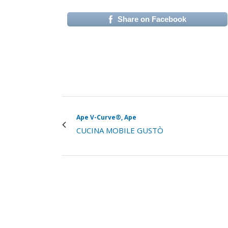
Share on Facebook
(si apre in una nuova 
Ape V-Curve®, Ape
CUCINA MOBILE GUSTÒ