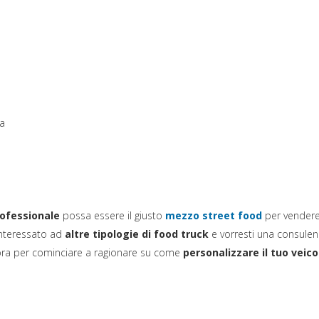
a nuova scheda)
a
(si apre in
rofessionale
possa essere il giusto
mezzo street food
per vender
interessato ad
altre tipologie di food truck
e vorresti una consule
i ora per cominciare a ragionare su come
personalizzare il tuo veico