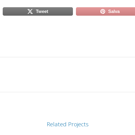
Tweet
Salva
scheda)
(si apre in una nuova scheda)
(si apre in
Related Projects