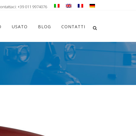
ontattaci: +39 011 9974076
Chiudi ricerca
O
USATO
BLOG
CONTATTI
Apri la ricerca