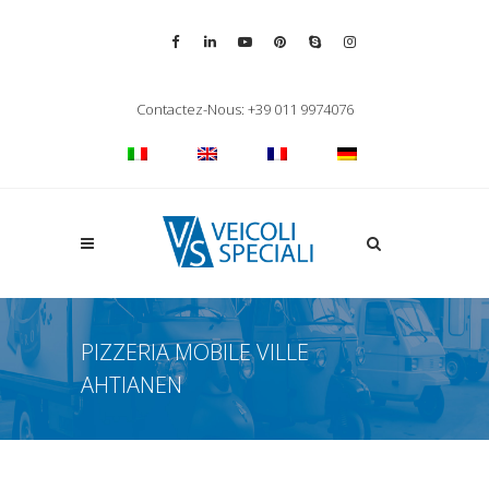
Vai alla pagina Facebook
Vai al profilo LinkedIn
Vai al canale YouTube
Vai al profilo Pinterest
Chiama su Skype
Vai al profilo Inst
Chiudi ricerca
Contactez-Nous: +39 011 9974076
Apri la ricerca
PIZZERIA MOBILE VILLE
AHTIANEN