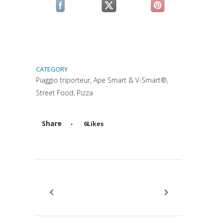
(si apre in una nuova scheda)
(si apre in una nuova scheda)
(si apre in una n
CATEGORY
Piaggio triporteur, Ape Smart & V-Smart®,
Street Food, Pizza
Share
6
Likes
Attiva comando