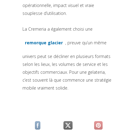
opérationnelle, impact visuel et vraie
souplesse d’utilisation.
La Cremeria a également choisi une
remorque glacier
, preuve qu’un même
(si apre in una nuova scheda)
univers peut se décliner en plusieurs formats
selon les lieux, les volumes de service et les
objectifs commerciaux. Pour une gelateria,
c’est souvent là que commence une stratégie
mobile vraiment solide.
(si apre in una nuova scheda)
(si apre in una nuova scheda)
(si apre in una n