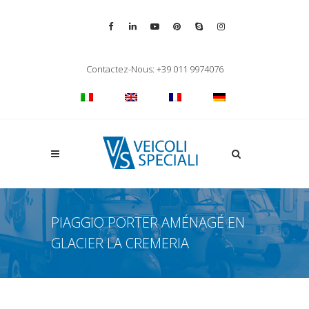
Vai alla pagina Facebook
Vai al profilo LinkedIn
Vai al canale YouTube
Vai al profilo Pinterest
Chiama su Skype
Vai al profilo Inst
Chiudi ricerca
Contactez-Nous: +39 011 9974076
Apri la ricerca
PIAGGIO PORTER AMÉNAGÉ EN
GLACIER LA CREMERIA