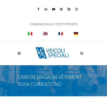
Vai alla pagina Facebook
Vai al profilo LinkedIn
Vai al canale YouTube
Vai al profilo Pinterest
Chiama su Skype
Vai al profilo Inst
Chiudi ricerca
Contactez-Nous: +39 011 9974076
Apri la ricerca
CAMION MAGASIN VÊTEMENT
ROSA CLANDESTINO