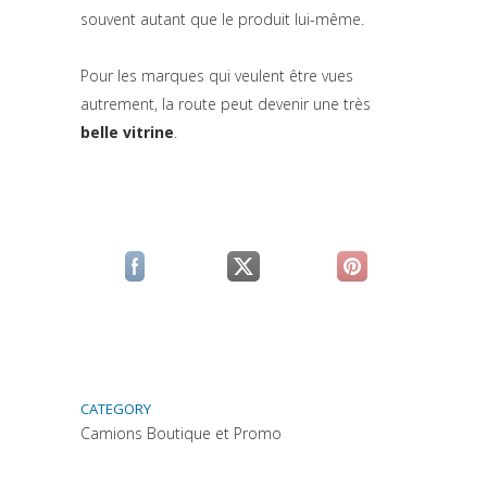
souvent autant que le produit lui-même.
Pour les marques qui veulent être vues
autrement, la route peut devenir une très
belle vitrine
.
(si apre in una nuova scheda)
(si apre in una nuova scheda)
(si apre in una n
CATEGORY
Camions Boutique et Promo