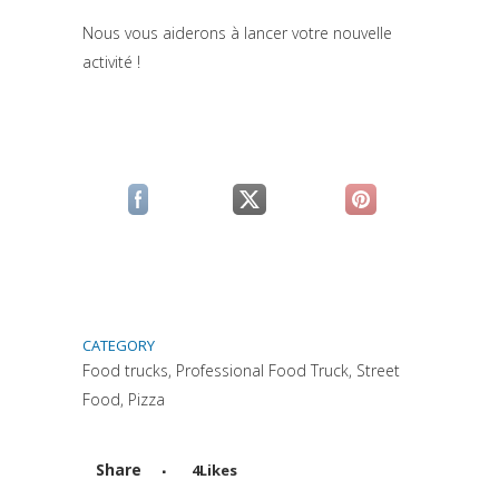
Nous vous aiderons à lancer votre nouvelle
activité !
(si apre in una nuova scheda)
(si apre in una nuova scheda)
(si apre in una n
CATEGORY
Food trucks, Professional Food Truck, Street
Food, Pizza
Share
4
Likes
Attiva comando