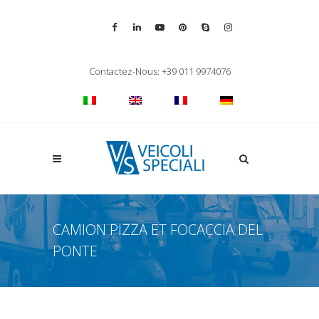
Vai alla pagina Facebook
Vai al profilo LinkedIn
Vai al canale YouTube
Vai al profilo Pinterest
Chiama su Skype
Vai al profilo Inst
Chiudi ricerca
Contactez-Nous: +39 011 9974076
Apri la ricerca
CAMION PIZZA ET FOCACCIA DEL
PONTE