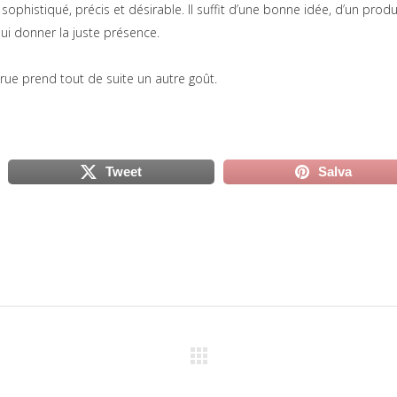
ophistiqué, précis et désirable. Il suffit d’une bonne idée, d’un produ
 una nuova scheda)
ui donner la juste présence.
 rue prend tout de suite un autre goût.
Tweet
Salva
scheda)
(si apre in una nuova scheda)
(si apre in