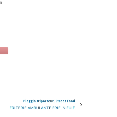
it
 una nuova scheda)
Piaggio triporteur, Street Food
FRITERIE AMBULANTE FRIE 'N FUIE