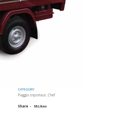
CATEGORY
Piaggio triporteur, Chef
Attiva comando
Share
58
Likes