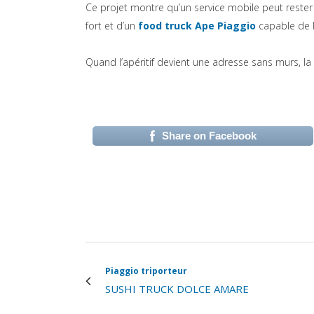
Ce projet montre qu’un service mobile peut rester s
(si apre in
fort et d’un
food truck Ape Piaggio
capable de l
Quand l’apéritif devient une adresse sans murs, la
Share on Facebook
(si apre in una nuova 
Piaggio triporteur
SUSHI TRUCK DOLCE AMARE