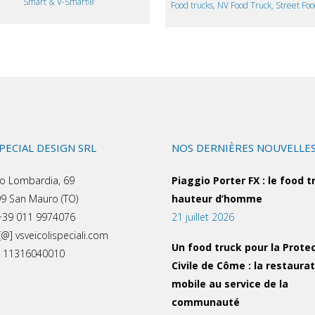
Smart & V-Smart®
Food trucks, NV Food Truck, Street Foo
SPECIAL DESIGN SRL
NOS DERNIÈRES NOUVELLE
o Lombardia, 69
Piaggio Porter FX : le food t
9 San Mauro (TO)
hauteur d’homme
 +39 011 9974076
21 juillet 2026
[@] vsveicolispeciali.com
Un food truck pour la Prote
a: 11316040010
Civile de Côme : la restaura
mobile au service de la
communauté