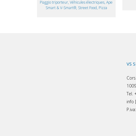
Piaggio triporteur, Véhicules électriques, Ape
Smart & V-Smart®, Street Food, Pizza
VS 
Cors
1009
Tel.
info 
P.iv