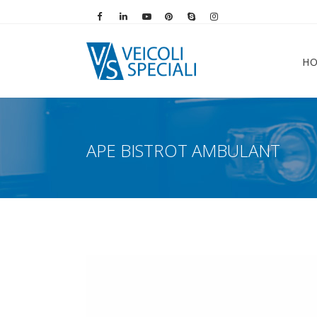
Vai alla pagina Facebook
Vai al profilo LinkedIn
Vai al canale YouTube
Vai al profilo Pinterest
Chiama su Skype
Vai al profilo Instag
H
APE BISTROT AMBULANT