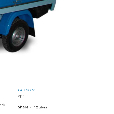
CATEGORY
Ape
mack
Attiva comando
Share
12
Likes