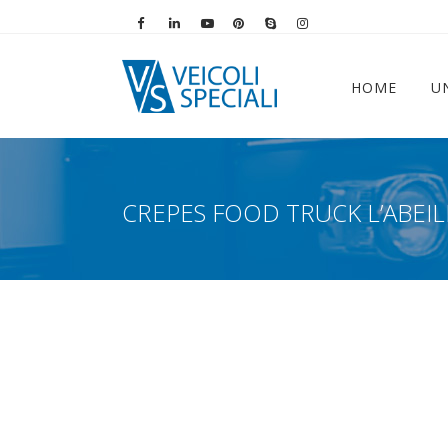
Vai alla pagina Facebook
Vai al profilo LinkedIn
Vai al canale YouTube
Vai al profilo Pinterest
Chiama su Skype
Vai al profilo Instag
HOME
U
CREPES FOOD TRUCK L’ABE