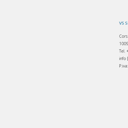
VS 
Cors
1009
Tel.
info 
P.iv