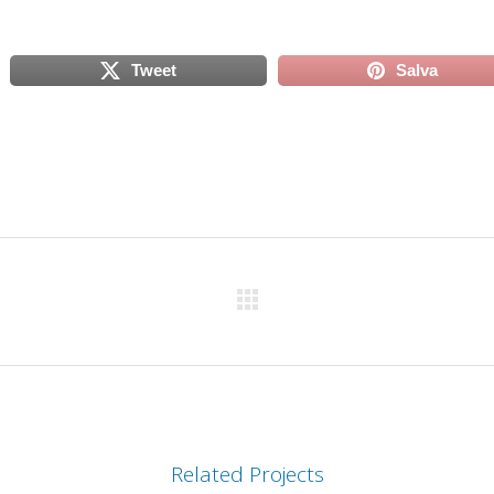
Tweet
Salva
scheda)
(si apre in una nuova scheda)
(si apre in
Related Projects