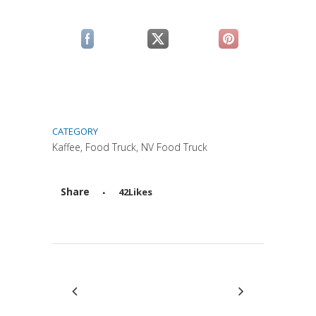
(si apre in una nuova scheda)
(si apre in una nuova scheda)
(si apre in una n
CATEGORY
Kaffee, Food Truck, NV Food Truck
Share
42
Likes
Attiva comando