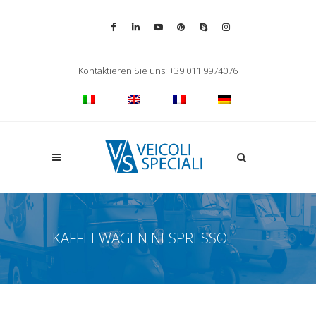
Vai alla pagina Facebook
Vai al profilo LinkedIn
Vai al canale YouTube
Vai al profilo Pinterest
Chiama su Skype
Vai al profilo Inst
Chiudi ricerca
Kontaktieren Sie uns: +39 011 9974076
Apri la ricerca
KAFFEEWAGEN NESPRESSO