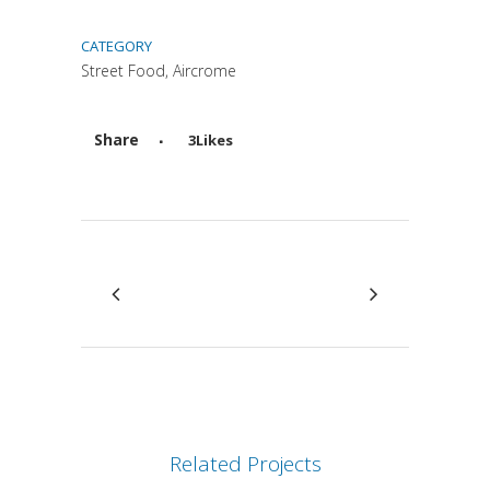
CATEGORY
Street Food, Aircrome
Share
3
Likes
Attiva comando
Related Projects