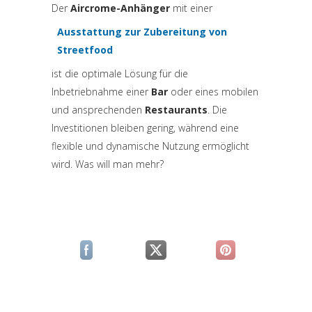
Der
Aircrome-Anhänger
mit einer
Ausstattung zur Zubereitung von
(si apre in una nuova scheda)
Streetfood
ist die optimale Lösung für die
Inbetriebnahme einer
Bar
oder eines mobilen
und ansprechenden
Restaurants
. Die
Investitionen bleiben gering, während eine
flexible und dynamische Nutzung ermöglicht
wird. Was will man mehr?
(si apre in una nuova scheda)
(si apre in una nuova scheda)
(si apre in una n