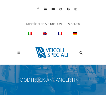
Vai alla pagina Facebook
Vai al profilo LinkedIn
Vai al canale YouTube
Vai al profilo Pinterest
Chiama su Skype
Vai al profilo Inst
Chiudi ricerca
Kontaktieren Sie uns: +39 011 9974076
Apri la ricerca
FOODTRUCK-ANHÄNGER HNH