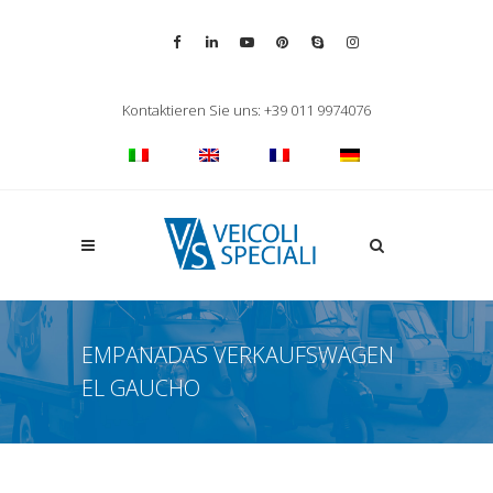
Vai alla pagina Facebook
Vai al profilo LinkedIn
Vai al canale YouTube
Vai al profilo Pinterest
Chiama su Skype
Vai al profilo Inst
Chiudi ricerca
Kontaktieren Sie uns: +39 011 9974076
Apri la ricerca
EMPANADAS VERKAUFSWAGEN
EL GAUCHO