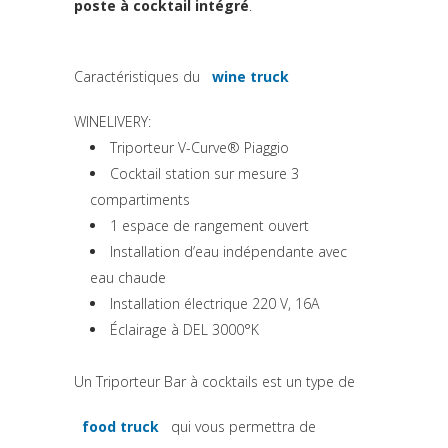
poste à cocktail intégré
.
Caractéristiques du
wine truck
(si apre in una nuova sched
WINELIVERY:
Triporteur V-Curve® Piaggio
Cocktail station sur mesure 3
compartiments
1 espace de rangement ouvert
Installation d’eau indépendante avec
eau chaude
Installation électrique 220 V, 16A
Éclairage à DEL 3000°K
Un Triporteur Bar à cocktails est un type de
food truck
qui vous permettra de
(si apre in una nuova scheda)