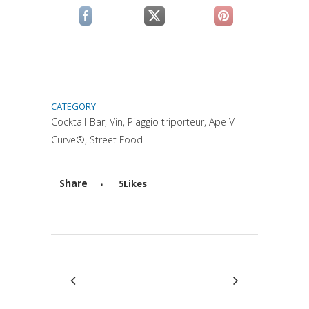
(si apre in una nuova scheda)
(si apre in una nuova scheda)
(si apre in una n
CATEGORY
Cocktail-Bar, Vin, Piaggio triporteur, Ape V-
Curve®, Street Food
Share
5
Likes
Attiva comando