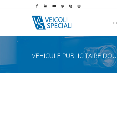
Vai alla pagina Facebook
Vai al profilo LinkedIn
Vai al canale YouTube
Vai al profilo Pinterest
Chiama su Skype
Vai al profilo Instag
H
VEHICULE PUBLICITAIRE DO