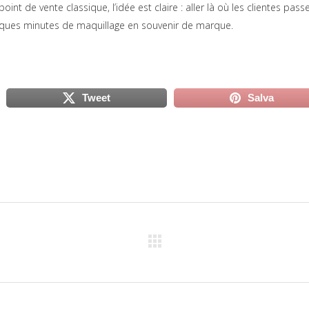
oint de vente classique, l’idée est claire : aller là où les clientes pass
quelques minutes de maquillage en souvenir de marque.
Tweet
Salva
scheda)
(si apre in una nuova scheda)
(si apre in