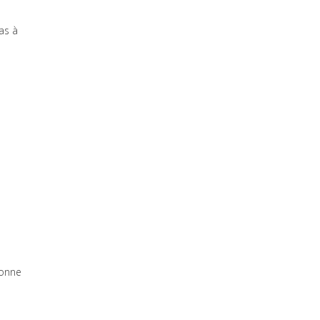
pas à
donne