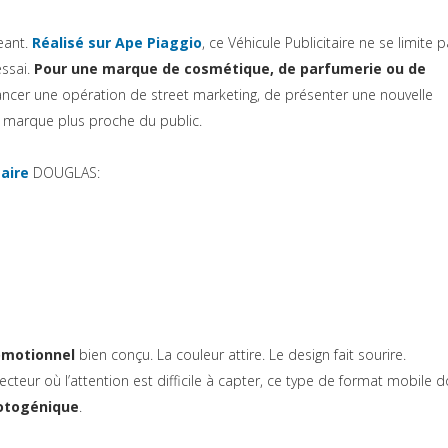
(si apre in una nuova scheda)
eant.
Réalisé sur Ape Piaggio
, ce Véhicule Publicitaire ne se limite 
essai.
Pour une marque de cosmétique, de parfumerie ou de
de lancer une opération de street marketing, de présenter une nouvelle
a marque plus proche du public.
(si apre in una nuova scheda)
taire
DOUGLAS:
omotionnel
bien conçu. La couleur attire. Le design fait sourire.
ecteur où l’attention est difficile à capter, ce type de format mobile 
otogénique
.