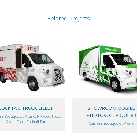
Related Projects
VIEW
VIEW
COCKTAIL TRUCK LILLET
SHOWROOM MOBILE
PHOTOVOLTAÏQUE 83
ns Boutique et Promo, NV Food Truck,
Street Food, Cocktail-Bar
Camions Boutique et Promo