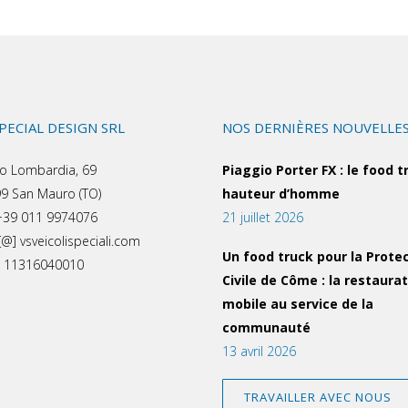
SPECIAL DESIGN SRL
NOS DERNIÈRES NOUVELLE
o Lombardia, 69
Piaggio Porter FX : le food t
9 San Mauro (TO)
hauteur d’homme
 +39 011 9974076
21 juillet 2026
[@] vsveicolispeciali.com
Un food truck pour la Prote
a: 11316040010
Civile de Côme : la restaura
mobile au service de la
communauté
13 avril 2026
TRAVAILLER AVEC NOUS