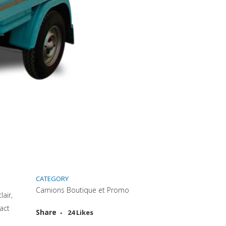
CATEGORY
Camions Boutique et Promo
lair,
act
Attiva comando
Share
24
Likes