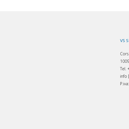
VS 
Cors
1009
Tel.
info 
P.iv