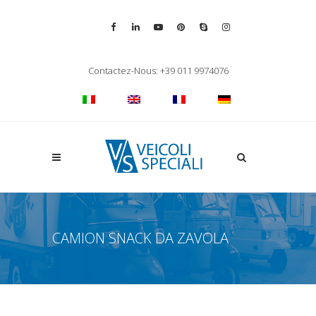
Vai alla pagina Facebook
Vai al profilo LinkedIn
Vai al canale YouTube
Vai al profilo Pinterest
Chiama su Skype
Vai al profilo Inst
Chiudi ricerca
Contactez-Nous: +39 011 9974076
Apri la ricerca
CAMION SNACK DA ZAVOLA