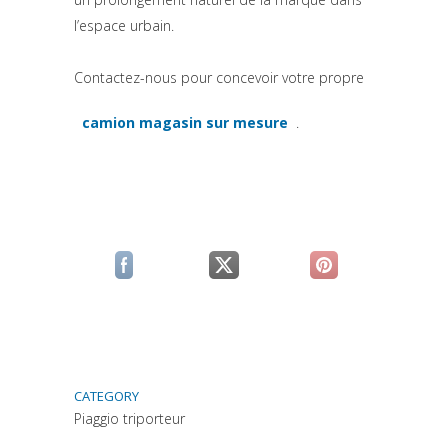
l’espace urbain.
Contactez-nous pour concevoir votre propre
camion magasin sur mesure
.
(si apre in una nuova scheda)
(si apre in una nuova scheda)
(si apre in una nuova scheda)
(si apre in una n
CATEGORY
Piaggio triporteur