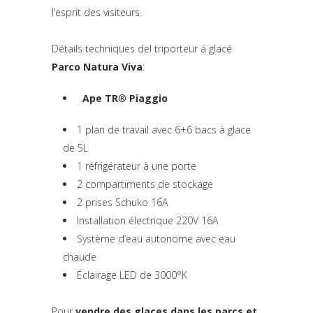
l’esprit des visiteurs.
Détails techniques del triporteur á glacé
Parco Natura Viva
:
Ape TR® Piaggio
(si apre in una nuova scheda)
1 plan de travail avec 6+6 bacs à glace
de 5L
1 réfrigérateur à une porte
2 compartiments de stockage
2 prises Schuko 16A
Installation électrique 220V 16A
Système d’eau autonome avec eau
chaude
Éclairage LED de 3000°K
Pour
vendre des glaces dans les parcs et