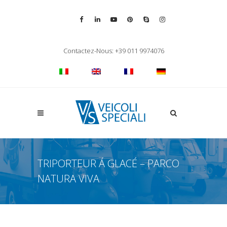
Vai alla pagina Facebook
Vai al profilo LinkedIn
Vai al canale YouTube
Vai al profilo Pinterest
Chiama su Skype
Vai al profilo Inst
Chiudi ricerca
Contactez-Nous: +39 011 9974076
Apri la ricerca
TRIPORTEUR Á GLACÉ – PARCO
NATURA VIVA